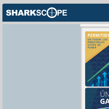
PERMITID
EN TODOS LOS
PRINCIPALES
SITIOS DE
POKER
ÚN
G