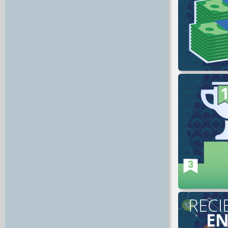
Cobertura
RECI
EN