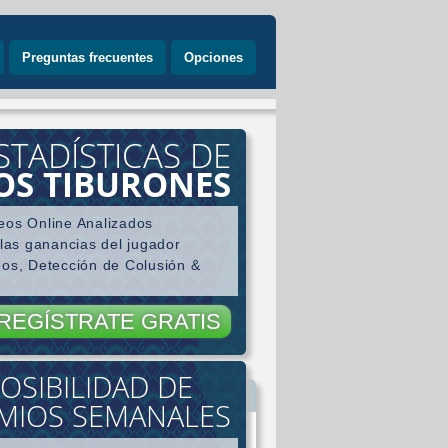
Preguntas frecuentes
Opciones
STADÍSTICAS DE
LOS TIBURONES
eos Online Analizados
 las ganancias del jugador
eos, Detección de Colusión &
REGÍSTRATE GRATIS
OSIBILIDAD DE
gador
MIOS SEMANALES