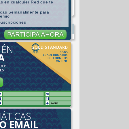
as en cualquier Red que te
ticas Semanalmente para
remio
Suscripciones
PARTICIPA AHORA
IÉN
GOLD STANDARD
PARA
A
LEADERBOARDS
DE TORNEOS
ONLINE
DO:
ES
R
ÁTICAS
 O EMAIL