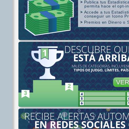
Publica tus Estadístic
permita hace el opt-in
Accede a tus Estadís
conseguir un Icono P
Premios en Dinero o 
Cobertura SharkScope
DESCUBRE QU
ESTÁ ARRIB
MILES DE CATEGORÍAS, INCLUYEN
TIPOS DE JUEGO, LÍMITES, PAÍS
VE
RECIBE ALERTAS AUTOM
EN REDES SOCIALES