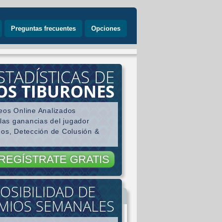
Preguntas frecuentes
Opciones
STADÍSTICAS DE
LOS TIBURONES
eos Online Analizados
 las ganancias del jugador
eos, Detección de Colusión &
REGÍSTRATE GRATIS
OSIBILIDAD DE
gador
MIOS SEMANALES