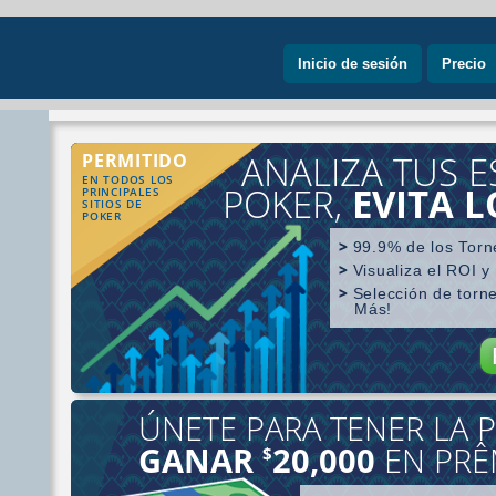
Inicio de sesión
Precio
ANALIZA TUS E
PERMITIDO
EN TODOS LOS
POKER,
EVITA 
PRINCIPALES
SITIOS DE
POKER
99.9% de los Torn
Visualiza el ROI y
Selección de torn
Más!
ÚNETE PARA TENER LA P
Búsqueda por ju
GANAR
20,000
EN PRÊ
$