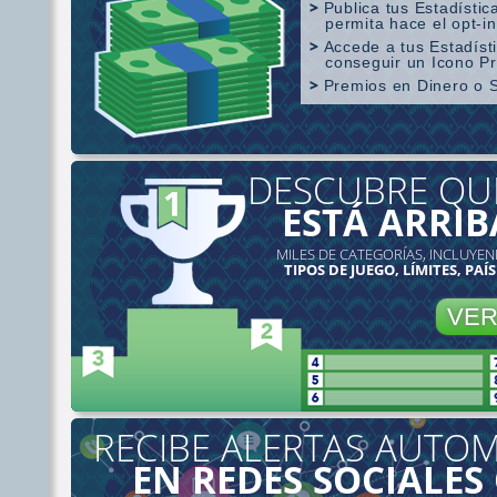
Publica tus Estadístic
permita hace el opt-in
Accede a tus Estadís
conseguir un Icono P
Premios en Dinero o 
Cobertura SharkScope
DESCUBRE QU
ESTÁ ARRIB
MILES DE CATEGORÍAS, INCLUYEN
TIPOS DE JUEGO, LÍMITES, PAÍS
VE
RECIBE ALERTAS AUTOM
EN REDES SOCIALES