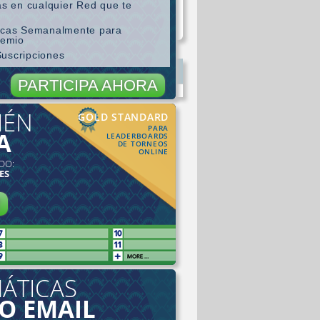
as en cualquier Red que te
ticas Semanalmente para
remio
Suscripciones
PARTICIPA AHORA
IÉN
GOLD STANDARD
PARA
A
LEADERBOARDS
DE TORNEOS
ONLINE
DO:
ES
R
ÁTICAS
 O EMAIL