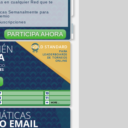
as en cualquier Red que te
ticas Semanalmente para
remio
Suscripciones
PARTICIPA AHORA
IÉN
GOLD STANDARD
PARA
A
LEADERBOARDS
DE TORNEOS
ONLINE
DO:
ES
R
ÁTICAS
 O EMAIL