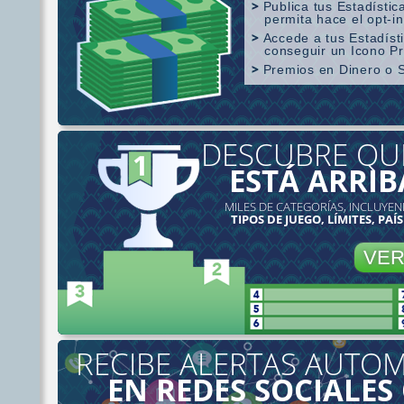
Publica tus Estadístic
permita hace el opt-in
Accede a tus Estadís
conseguir un Icono P
Premios en Dinero o 
Cobertura SharkScope
DESCUBRE QU
ESTÁ ARRIB
MILES DE CATEGORÍAS, INCLUYEN
TIPOS DE JUEGO, LÍMITES, PAÍS
VE
RECIBE ALERTAS AUTOM
EN REDES SOCIALES