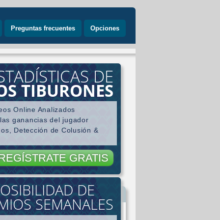
Preguntas frecuentes
Opciones
STADÍSTICAS DE
LOS TIBURONES
eos Online Analizados
 las ganancias del jugador
eos, Detección de Colusión &
REGÍSTRATE GRATIS
OSIBILIDAD DE
gador
MIOS SEMANALES