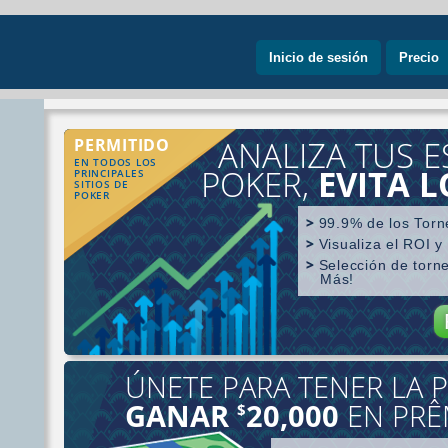
Inicio de sesión
Precio
ANALIZA TUS E
PERMITIDO
EN TODOS LOS
POKER,
EVITA 
PRINCIPALES
SITIOS DE
POKER
99.9% de los Torn
Visualiza el ROI y
Selección de torn
Más!
ÚNETE PARA TENER LA P
Búsqueda por ju
GANAR
20,000
EN PRÊ
$