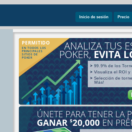
Inicio de sesión
Precio
ANALIZA TUS E
PERMITIDO
EN TODOS LOS
POKER,
EVITA 
PRINCIPALES
SITIOS DE
POKER
99.9% de los Torn
Visualiza el ROI y
Selección de torn
Más!
ÚNETE PARA TENER LA P
Búsqueda por ju
GANAR
20,000
EN PRÊ
$