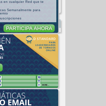
as en cualquier Red que te
ticas Semanalmente para
remio
Suscripciones
PARTICIPA AHORA
IÉN
GOLD STANDARD
PARA
A
LEADERBOARDS
DE TORNEOS
ONLINE
DO:
ES
R
ÁTICAS
 O EMAIL