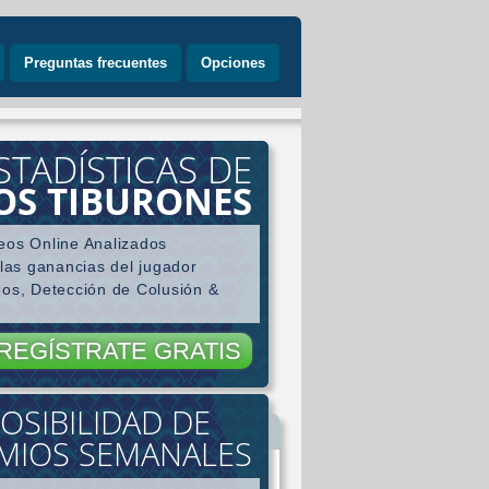
Preguntas frecuentes
Opciones
STADÍSTICAS DE
LOS TIBURONES
eos Online Analizados
 las ganancias del jugador
eos, Detección de Colusión &
REGÍSTRATE GRATIS
OSIBILIDAD DE
gador
MIOS SEMANALES