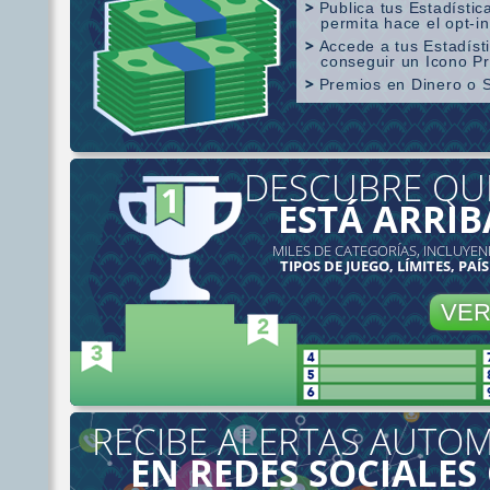
Publica tus Estadístic
permita hace el opt-in
Accede a tus Estadís
conseguir un Icono P
Premios en Dinero o 
Cobertura SharkScope
DESCUBRE QU
ESTÁ ARRIB
MILES DE CATEGORÍAS, INCLUYEN
TIPOS DE JUEGO, LÍMITES, PAÍS
VE
RECIBE ALERTAS AUTOM
EN REDES SOCIALES