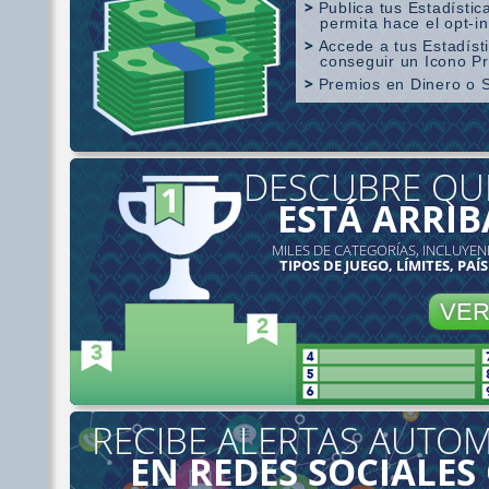
Publica tus Estadístic
permita hace el opt-in
Accede a tus Estadís
conseguir un Icono P
Premios en Dinero o 
Cobertura SharkScope
DESCUBRE QU
ESTÁ ARRIB
MILES DE CATEGORÍAS, INCLUYEN
TIPOS DE JUEGO, LÍMITES, PAÍS
VE
RECIBE ALERTAS AUTOM
EN REDES SOCIALES