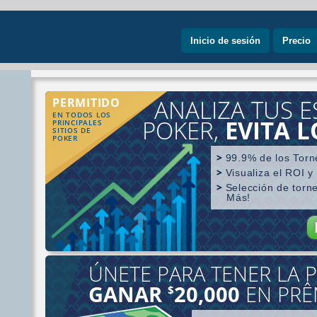
Inicio de sesión
Precio
ANALIZA TUS E
PERMITIDO
EN TODOS LOS
POKER,
EVITA 
PRINCIPALES
SITIOS DE
POKER
99.9% de los Torn
Visualiza el ROI y
Selección de torn
Más!
ÚNETE PARA TENER LA P
Búsqueda por ju
GANAR
20,000
EN PRÊ
$